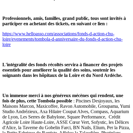
Professionnels, amis, familles, grand public, tous sont invités à
participer en achetant des tickets, en suivant ce lien :
https://www.helloasso.com/associations/fonds-d-action-chu-
loire/evenements/tombola-d-anniversaire-du-fonds-d-action-chu-
loire
L'intégralité des fonds récoltés servira à financer des projets
essentiels pour améliorer la qualité des soins, soutenir les
soignants dans les hôpitaux de la Loire et du Nord Ardèche.
Un immense merci à nos généreux mécènes qui rendent, une
fois de plus, cette Tombola possible
: Piscines Desjoyaux, les
Maisons Marcon, Maxicoffee, Ravon Automobile, Groupama, Yumi
Studio Andrézieux, Axa Hilaire Coupat Alves, Compass, Aquarium
de Lyon, Les Serres de Babylone, Square Performance, Crédit
Agricole Loire Haute-Loire, ASSE Cœur Vert, Sofystic, les Délices
d'Alice, la Taverne du Gobelin Farci, BN Nails, Elium, Per la Pizza,
la Petite Fabrique de Baptiste, Affelou la Talaudière, Photiplans,